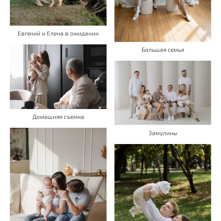
Евгений и Елена в ожидании
Большая семья
Домашняя съемка
Замулины