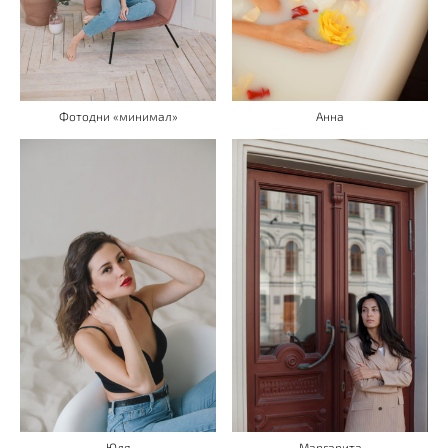
Фотодни «минимал»
Анна
Юля
Маргарита